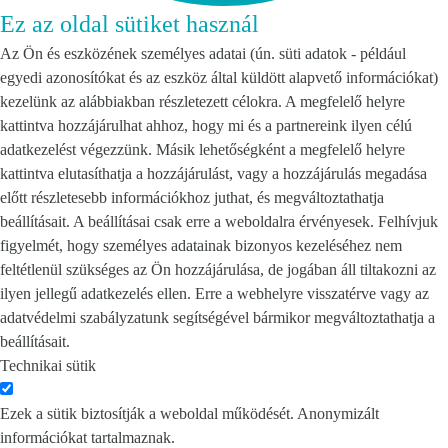
Ez az oldal sütiket használ
Az Ön és eszközének személyes adatai (ún. süti adatok - például
egyedi azonosítókat és az eszköz által küldött alapvető információkat)
kezelünk az alábbiakban részletezett célokra. A megfelelő helyre
kattintva hozzájárulhat ahhoz, hogy mi és a partnereink ilyen célú
adatkezelést végezzünk. Másik lehetőségként a megfelelő helyre
kattintva elutasíthatja a hozzájárulást, vagy a hozzájárulás megadása
előtt részletesebb információkhoz juthat, és megváltoztathatja
beállításait. A beállításai csak erre a weboldalra érvényesek. Felhívjuk
figyelmét, hogy személyes adatainak bizonyos kezeléséhez nem
feltétlenül szükséges az Ön hozzájárulása, de jogában áll tiltakozni az
ilyen jellegű adatkezelés ellen. Erre a webhelyre visszatérve vagy az
adatvédelmi szabályzatunk segítségével bármikor megváltoztathatja a
beállításait.
Technikai sütik
Ezek a sütik biztosítják a weboldal működését. Anonymizált
információkat tartalmaznak.