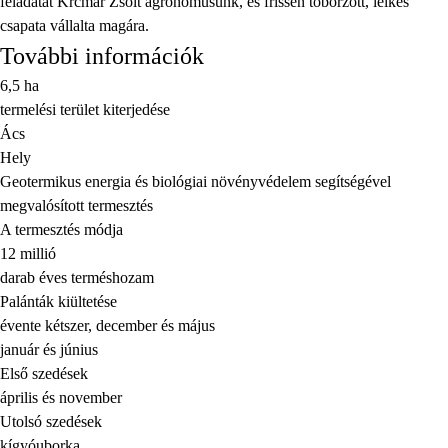
feladatát Krčmár Zsolt agronómusunk, és frissen toborzott, lelkes
csapata vállalta magára.
További információk
6,5 ha
termelési terület kiterjedése
Ács
Hely
Geotermikus energia és biológiai növényvédelem segítségével
megvalósított termesztés
A termesztés módja
12 millió
darab éves terméshozam
Palánták kiültetése
évente kétszer, december és május
január és június
Első szedések
április és november
Utolsó szedések
kígyóuborka